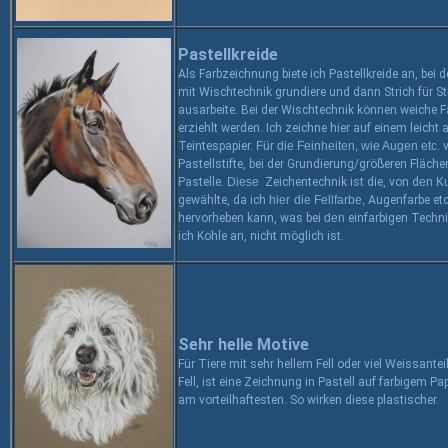
Pastellkreide
Als Farbzeichnung biete ich Pastellkreide an, bei
d
mit
Wischtechnik grundiere und dann Strich für
St
ausarbeite.
Bei der Wischtechnik können weiche 
erziehlt werden. Ich zeichne hier
auf
einem
leicht
Teintespapier.
Für die Feinheiten, wie Augen etc.
Pastellstifte, bei der Grundierung/größeren Fläche
Pastelle.
Diese
Zeichentechnik ist die,
von d
en K
gewählte, da ich
hier
die
Fellfarbe,
Augenfarbe etc
hervorheben kann, was
bei
den
einfarbigen Techni
ich Kohle an,
nicht möglich ist.
Sehr helle Motive
Für Tiere mit sehr hellem Fell oder viel Weissantei
Fell, ist eine Zeichnung in Pastell auf farbigem Pa
am vorteilhaftesten. So wirken diese plastischer.